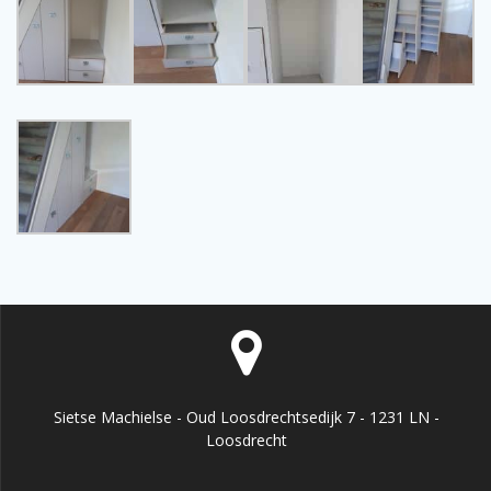
Sietse Machielse - Oud Loosdrechtsedijk 7 - 1231 LN -
Loosdrecht