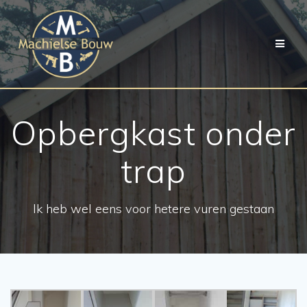
Ga
naar
de
inhoud
Opbergkast onder
trap
Ik heb wel eens voor hetere vuren gestaan