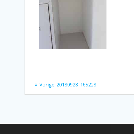
Bericht
Vorig
Vorige:
20180928_165228
bericht:
navigatie