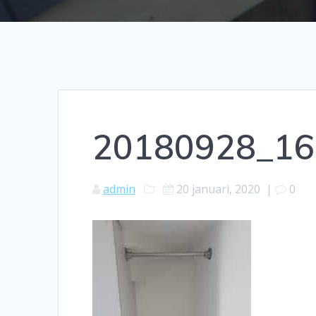
20180928_16
admin
20 januari, 2020
|
0